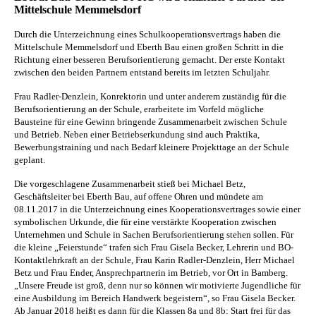
Mittelschule Memmelsdorf
Durch die Unterzeichnung eines Schulkooperationsvertrags haben die
Mittelschule Memmelsdorf und Eberth Bau einen großen Schritt in die
Richtung einer besseren Berufsorientierung gemacht. Der erste Kontakt
zwischen den beiden Partnern entstand bereits im letzten Schuljahr.
Frau Radler-Denzlein, Konrektorin und unter anderem zuständig für die
Berufsorientierung an der Schule, erarbeitete im Vorfeld mögliche
Bausteine für eine Gewinn bringende Zusammenarbeit zwischen Schule
und Betrieb. Neben einer Betriebserkundung sind auch Praktika,
Bewerbungstraining und nach Bedarf kleinere Projekttage an der Schule
geplant.
Die vorgeschlagene Zusammenarbeit stieß bei Michael Betz,
Geschäftsleiter bei Eberth Bau, auf offene Ohren und mündete am
08.11.2017 in die Unterzeichnung eines Kooperationsvertrages sowie einer
symbolischen Urkunde, die für eine verstärkte Kooperation zwischen
Unternehmen und Schule in Sachen Berufsorientierung stehen sollen. Für
die kleine „Feierstunde“ trafen sich Frau Gisela Becker, Lehrerin und BO-
Kontaktlehrkraft an der Schule, Frau Karin Radler-Denzlein, Herr Michael
Betz und Frau Ender, Ansprechpartnerin im Betrieb, vor Ort in Bamberg.
„Unsere Freude ist groß, denn nur so können wir motivierte Jugendliche für
eine Ausbildung im Bereich Handwerk begeistern“, so Frau Gisela Becker.
Ab Januar 2018 heißt es dann für die Klassen 8a und 8b: Start frei für das