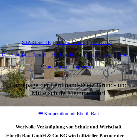
STARTSEITE
Unsere Schule
Die OGTS
Das Schuljahr 2025/26
Busfahrpläne
Archiv
Info
Kontakt
Datenschutz
Impressum
Homepage der Ferdinand-Dietz Grund- und
Mittelschule Memmelsdorf
Kooperation mit Eberth Bau
Wertvolle Verknüpfung von Schule und Wirtschaft
Eberth Bau GmbH & Co KG wird offizieller Partner der