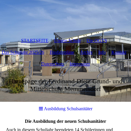
STARTSEITE
Unsere Schule
Die OGTS
Das Schuljahr 2025/26
Busfahrpläne
Archiv
Info
Kontakt
Datenschutz
Impressum
Homepage der Ferdinand-Dietz Grund- und
Mittelschule Memmelsdorf
Ausbildung Schulsanitäter
Die Ausbildung der neuen Schulsanitäter
Auch in diesem Schuljahr beendeten 14 Schülerinnen und