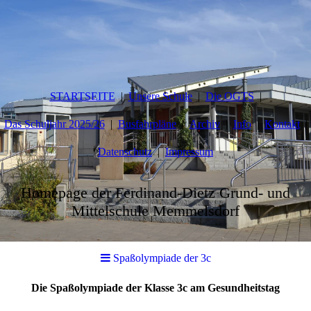
STARTSEITE
Unsere Schule
Die OGTS
Das Schuljahr 2025/26
Busfahrpläne
Archiv
Info
Kontakt
Datenschutz
Impressum
Homepage der Ferdinand-Dietz Grund- und
Mittelschule Memmelsdorf
Spaßolympiade der 3c
Die Spaßolympiade der Klasse 3c am Gesundheitstag