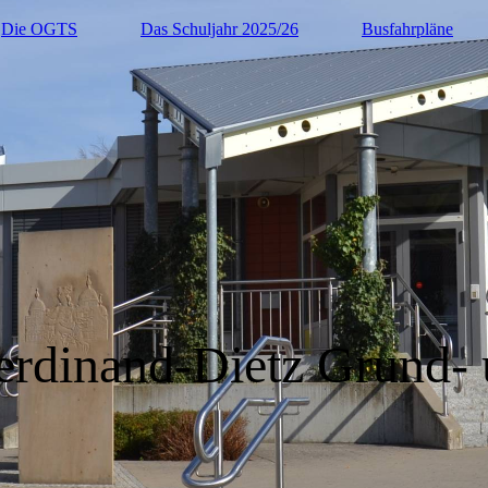
Die OGTS
Das Schuljahr 2025/26
Busfahrpläne
rdinand-Dietz Grund- 